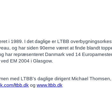
ret i 1989. I det daglige er LTBB overbygningsork
veau, og har siden 90erne været at finde blandt topp
og har repræsenteret Danmark ved 14 Europamester
ads ved EM 2004 i Glasgow.
mmen med LTBB’s daglige dirigent Michael Thomsen, 
.com/ltbb.dk
og
www.ltbb.dk