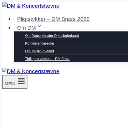
Fortsæt
til
Pligtstykker – DM Brass 2026
indhold
Om DM
Om Dansk Amatør Orkesterforbund
Konkurrenceregler
Om Musikudvalget
Tidligere vindere – DM Brass
MENU