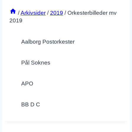
/
Arkivsider
/
2019
/
Orkesterbilleder mv
2019
Aalborg Postorkester
Pål Soknes
APO
BB D C