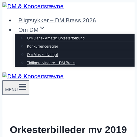
Fortsæt
til
Pligtstykker – DM Brass 2026
indhold
Om DM
Om Dansk Amatør Orkesterforbund
Konkurrenceregler
Om Musikudvalget
Tidligere vindere – DM Brass
MENU
Orkesterbilleder mv 2019