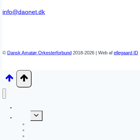
info@daonet.dk
©
Dansk Amatør Orkesterforbund
2018-2026 | Web af
ellegaard ID
Pligtstykker – DM Brass 2026
Skift
Om DM
undermenu
Om Dansk Amatør Orkesterforbund
Konkurrenceregler
Om Musikudvalget