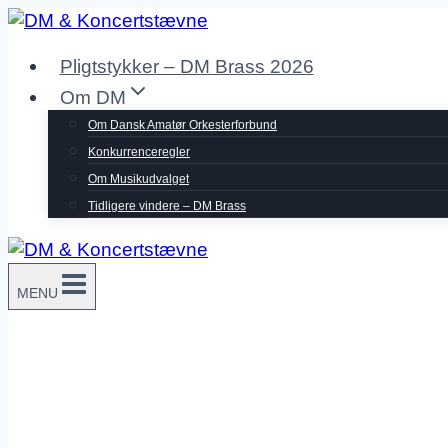
Fortsæt
til
Pligtstykker – DM Brass 2026
indhold
Om DM
Om Dansk Amatør Orkesterforbund
Konkurrenceregler
Om Musikudvalget
Tidligere vindere – DM Brass
MENU