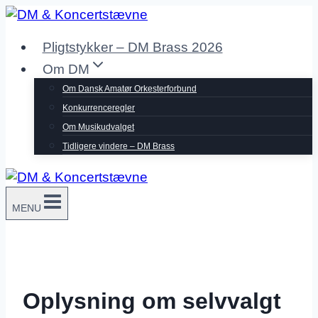
Fortsæt
til
Pligtstykker – DM Brass 2026
indhold
Om DM
Om Dansk Amatør Orkesterforbund
Konkurrenceregler
Om Musikudvalget
Tidligere vindere – DM Brass
MENU
Oplysning om selvvalgt