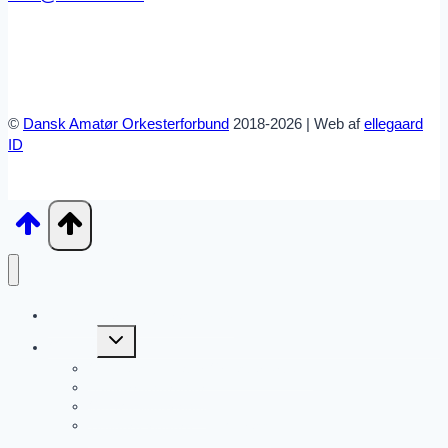
©
Dansk Amatør Orkesterforbund
2018-2026 | Web af
ellegaard
ID
Pligtstykker – DM Brass 2026
Skift
Om DM
undermenu
Om Dansk Amatør Orkesterforbund
Konkurrenceregler
Om Musikudvalget
Tidligere vindere – DM Brass